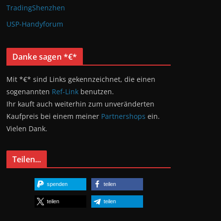
TradingShenzhen
USP-Handyforum
Danke sagen *€*
Mit *€* sind Links gekennzeichnet, die einen
sogenannten
Ref-Link
benutzen.
Ihr kauft auch weiterhin zum unveränderten
Kaufpreis bei einem meiner
Partnershops
ein.
Vielen Dank.
Teilen...
spenden
teilen
teilen
teilen