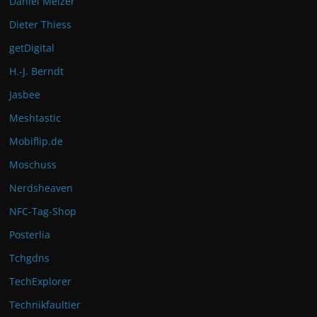
Daniel Melzer
Dieter Thiess
getDigital
H.-J. Berndt
Jasbee
Meshtastic
Mobiflip.de
Moschuss
Nerdsheaven
NFC-Tag-Shop
Posterlia
Tchgdns
TechExplorer
Technikfaultier