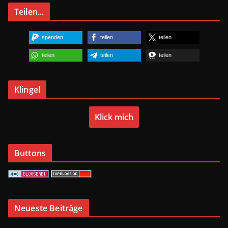
Teilen...
spenden
teilen
teilen
teilen
teilen
teilen
Klingel
Klick mich
Buttons
Neueste Beiträge