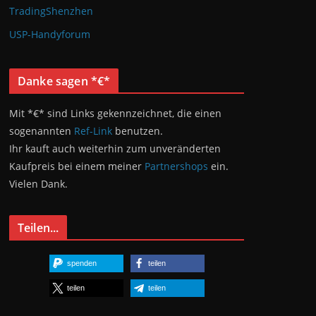
TradingShenzhen
USP-Handyforum
Danke sagen *€*
Mit *€* sind Links gekennzeichnet, die einen
sogenannten
Ref-Link
benutzen.
Ihr kauft auch weiterhin zum unveränderten
Kaufpreis bei einem meiner
Partnershops
ein.
Vielen Dank.
Teilen...
spenden
teilen
teilen
teilen