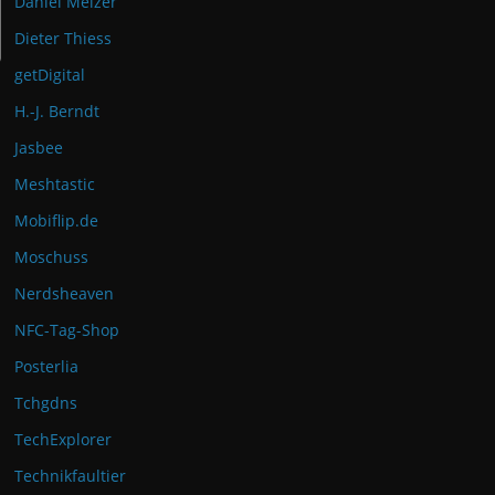
Daniel Melzer
Dieter Thiess
getDigital
H.-J. Berndt
Jasbee
Meshtastic
Mobiflip.de
Moschuss
Nerdsheaven
NFC-Tag-Shop
Posterlia
Tchgdns
TechExplorer
Technikfaultier