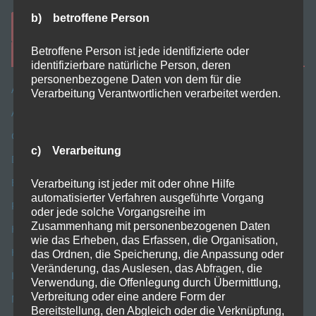
b) betroffene Person
A
Betroffene Person ist jede identifizierte oder
Kategorien
identifizierbare natürliche Person, deren
l
personenbezogene Daten von dem für die
Allgemein
t
Verarbeitung Verantwortlichen verarbeitet werden.
e
Apps
r
Computer
n
c) Verarbeitung
DRK
a
Elektronik
Verarbeitung ist jeder mit oder ohne Hilfe
t
automatisierter Verfahren ausgeführte Vorgang
Fotografie
i
oder jede solche Vorgangsreihe im
Zusammenhang mit personenbezogenen Daten
v
Handy
wie das Erheben, das Erfassen, die Organisation,
e
Hobbies
das Ordnen, die Speicherung, die Anpassung oder
:
Veränderung, das Auslesen, das Abfragen, die
Internet
Verwendung, die Offenlegung durch Übermittlung,
Verbreitung oder eine andere Form der
Meine Software
Bereitstellung, den Abgleich oder die Verknüpfung,