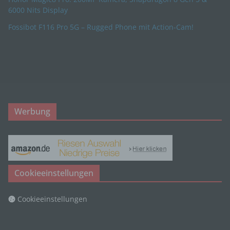
Handlung, mit der die betroffene Person zu
6000 Nits Display
verstehen gibt, dass sie mit der Verarbeitung der
Fossibot F116 Pro 5G – Rugged Phone mit Action-Cam!
sie betreffenden personenbezogenen Daten
einverstanden ist.
Name und Anschrift des für die Verarbeitung
Verantwortlichen
Werbung
Verantwortlicher im Sinne der Datenschutz-
Grundverordnung, sonstiger in den Mitgliedstaaten
der Europäischen Union geltenden
Datenschutzgesetze und anderer Bestimmungen
mit datenschutzrechtlichem Charakter ist die:
Cookieeinstellungen
Daniel Schlapa
Cookieeinstellungen
Schalbruch 29A