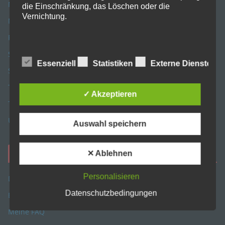
Musik
die Einschränkung, das Löschen oder die
Vernichtung.
News
Programmieren
Software
d) Einschränkung der Verarbeitung
Essenziell
Statistiken
Externe Dienste
Spiele
Einschränkung der Verarbeitung ist die Markierung
Tests/Review
gespeicherter personenbezogener Daten mit dem
✓ Akzeptieren
Ziel, ihre künftige Verarbeitung einzuschränken.
Tipps
Unterwegs
Auswahl speichern
e) Profiling
Mehr von mir
✕ Ablehnen
Profiling ist jede Art der automatisierten
Verarbeitung personenbezogener Daten, die darin
Personalisieren
Danke sagen
besteht, dass diese personenbezogenen Daten
Datenschutzbedingungen
Einkaufsliste
verwendet werden, um bestimmte persönliche
Aspekte, die sich auf eine natürliche Person
Meine FAQ
beziehen, zu bewerten, insbesondere, um Aspekte