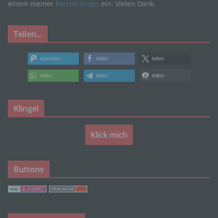
einem meiner
Partnershops
ein. Vielen Dank.
Auftragsverarbeiter ist eine natürliche oder
juristische Person, Behörde, Einrichtung oder
Teilen...
andere Stelle, die personenbezogene Daten im
Auftrag des Verantwortlichen verarbeitet.
spenden
teilen
teilen
teilen
teilen
teilen
i) Empfänger
Klingel
Empfänger ist eine natürliche oder juristische
Person, Behörde, Einrichtung oder andere Stelle,
Klick mich
der personenbezogene Daten offengelegt werden,
unabhängig davon, ob es sich bei ihr um einen
Dritten handelt oder nicht. Behörden, die im
Rahmen eines bestimmten Untersuchungsauftrags
Buttons
nach dem Unionsrecht oder dem Recht der
Mitgliedstaaten möglicherweise
personenbezogene Daten erhalten, gelten jedoch
nicht als Empfänger.