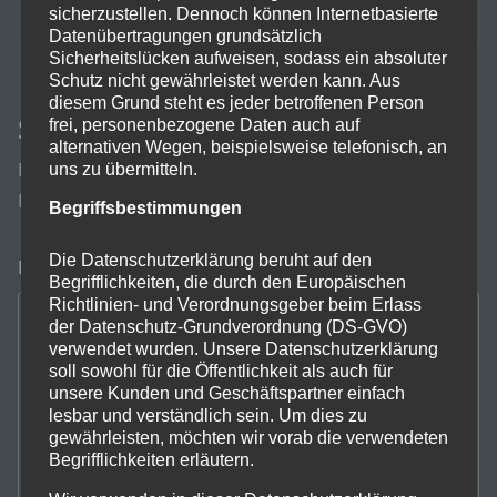
sicherzustellen. Dennoch können Internetbasierte
Datenübertragungen grundsätzlich
Sicherheitslücken aufweisen, sodass ein absoluter
Schutz nicht gewährleistet werden kann. Aus
diesem Grund steht es jeder betroffenen Person
Schreibe einen Kommentar
frei, personenbezogene Daten auch auf
alternativen Wegen, beispielsweise telefonisch, an
Deine E-Mail-Adresse wird nicht veröffentlicht.
uns zu übermitteln.
Erforderliche Felder sind mit
*
markiert
Begriffsbestimmungen
Die Datenschutzerklärung beruht auf den
Kommentar
*
Begrifflichkeiten, die durch den Europäischen
Richtlinien- und Verordnungsgeber beim Erlass
der Datenschutz-Grundverordnung (DS-GVO)
verwendet wurden. Unsere Datenschutzerklärung
soll sowohl für die Öffentlichkeit als auch für
unsere Kunden und Geschäftspartner einfach
lesbar und verständlich sein. Um dies zu
gewährleisten, möchten wir vorab die verwendeten
Begrifflichkeiten erläutern.