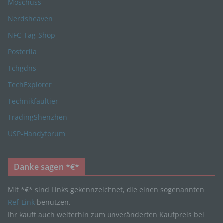
Moschuss
Nerdsheaven
g) Verantwortlicher oder für die Verarbeitung
NFC-Tag-Shop
Verantwortlicher
Posterlia
Verantwortlicher oder für die Verarbeitung
Tchgdns
Verantwortlicher ist die natürliche oder juristische
Person, Behörde, Einrichtung oder andere Stelle,
TechExplorer
die allein oder gemeinsam mit anderen über die
Technikfaultier
Zwecke und Mittel der Verarbeitung von
personenbezogenen Daten entscheidet. Sind die
TradingShenzhen
Zwecke und Mittel dieser Verarbeitung durch das
Unionsrecht oder das Recht der Mitgliedstaaten
USP-Handyforum
vorgegeben, so kann der Verantwortliche
beziehungsweise können die bestimmten Kriterien
seiner Benennung nach dem Unionsrecht oder
Danke sagen *€*
dem Recht der Mitgliedstaaten vorgesehen
werden.
Mit *€* sind Links gekennzeichnet, die einen sogenannten
Ref-Link
benutzen.
Ihr kauft auch weiterhin zum unveränderten Kaufpreis bei
h) Auftragsverarbeiter