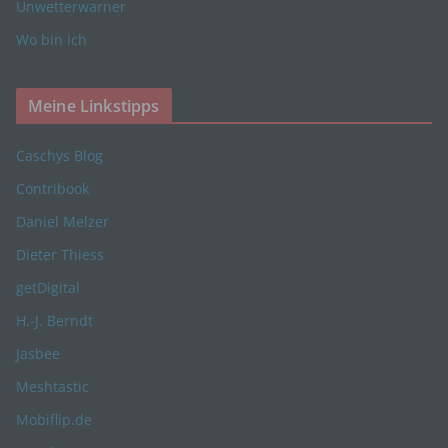
bezüglich Arbeitsleistung, wirtschaftlicher Lage,
Unwetterwarner
Gesundheit, persönlicher Vorlieben, Interessen,
Wo bin ich
Zuverlässigkeit, Verhalten, Aufenthaltsort oder
Ortswechsel dieser natürlichen Person zu
analysieren oder vorherzusagen.
Meine Linkstipps
Caschys Blog
f) Pseudonymisierung
Contribook
Pseudonymisierung ist die Verarbeitung
Daniel Melzer
personenbezogener Daten in einer Weise, auf
welche die personenbezogenen Daten ohne
Dieter Thiess
Hinzuziehung zusätzlicher Informationen nicht
getDigital
mehr einer spezifischen betroffenen Person
zugeordnet werden können, sofern diese
H.-J. Berndt
zusätzlichen Informationen gesondert aufbewahrt
werden und technischen und organisatorischen
Jasbee
Maßnahmen unterliegen, die gewährleisten, dass
Meshtastic
die personenbezogenen Daten nicht einer
identifizierten oder identifizierbaren natürlichen
Mobiflip.de
Person zugewiesen werden.