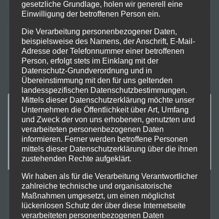
gesetzliche Grundlage, holen wir generell eine
Einwilligung der betroffenen Person ein.
Die Verarbeitung personenbezogener Daten,
Die Welt in Pixel
beispielsweise des Namens, der Anschrift, E-Mail-
Adresse oder Telefonnummer einer betroffenen
21. Mai 2010
Person, erfolgt stets im Einklang mit der
Datenschutz-Grundverordnung und in
Übereinstimmung mit den für uns geltenden
landesspezifischen Datenschutzbestimmungen.
Mittels dieser Datenschutzerklärung möchte unser
Unternehmen die Öffentlichkeit über Art, Umfang
und Zweck der von uns erhobenen, genutzten und
verarbeiteten personenbezogenen Daten
informieren. Ferner werden betroffene Personen
mittels dieser Datenschutzerklärung über die ihnen
zustehenden Rechte aufgeklärt.
Wir haben als für die Verarbeitung Verantwortlicher
1 EUR FÜR EUREN ENTWICKLER am 15.
zahlreiche technische und organisatorische
Oktober 2009
Maßnahmen umgesetzt, um einen möglichst
lückenlosen Schutz der über diese Internetseite
verarbeiteten personenbezogenen Daten
1. Oktober 2009