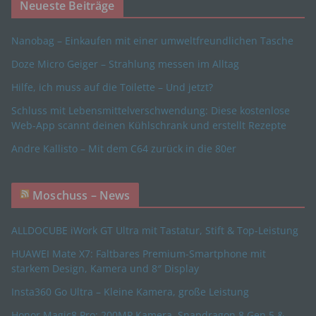
Neueste Beiträge
j) Dritter
Nanobag – Einkaufen mit einer umweltfreundlichen Tasche
Doze Micro Geiger – Strahlung messen im Alltag
Dritter ist eine natürliche oder juristische Person,
Behörde, Einrichtung oder andere Stelle außer der
Hilfe, ich muss auf die Toilette – Und jetzt?
betroffenen Person, dem Verantwortlichen, dem
Auftragsverarbeiter und den Personen, die unter
Schluss mit Lebensmittelverschwendung: Diese kostenlose
der unmittelbaren Verantwortung des
Web-App scannt deinen Kühlschrank und erstellt Rezepte
Verantwortlichen oder des Auftragsverarbeiters
Andre Kallisto – Mit dem C64 zurück in die 80er
befugt sind, die personenbezogenen Daten zu
verarbeiten.
Moschuss – News
k) Einwilligung
ALLDOCUBE iWork GT Ultra mit Tastatur, Stift & Top-Leistung
HUAWEI Mate X7: Faltbares Premium-Smartphone mit
Einwilligung ist jede von der betroffenen Person
starkem Design, Kamera und 8″ Display
freiwillig für den bestimmten Fall in informierter
Weise und unmissverständlich abgegebene
Insta360 Go Ultra – Kleine Kamera, große Leistung
Willensbekundung in Form einer Erklärung oder
einer sonstigen eindeutigen bestätigenden
Honor Magic8 Pro: 200MP Kamera, Snapdragon 8 Gen 5 &