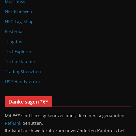
Moschuss
Nerdsheaven
NFC-Tag-Shop
Posterlia
Tchgdns
TechExplorer
Technikfaultier
TradingShenzhen
USP-Handyforum
Danke sagen *€*
Mit *€* sind Links gekennzeichnet, die einen sogenannten
Ref-Link
benutzen.
Ihr kauft auch weiterhin zum unveränderten Kaufpreis bei