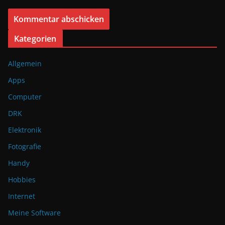
A
Kategorien
l
Allgemein
t
e
Apps
r
Computer
n
DRK
a
Elektronik
t
Fotografie
i
v
Handy
e
Hobbies
:
Internet
Meine Software