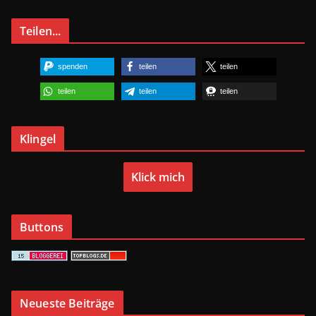
Teilen...
spenden
teilen
teilen
teilen
teilen
teilen
Klingel
Klick mich
Buttons
Neueste Beiträge