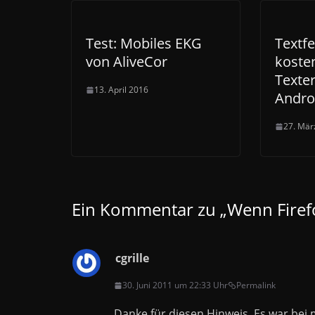
Test: Mobiles EKG
Textfe
von AliveCor
koste
Texte
13. April 2016
Andro
27. Mär
Ein Kommentar zu „
Wenn Firef
cgrille
30. Juni 2011 um 22:33 Uhr
Permalink
Danke für diesen Hinweis. Es war bei 