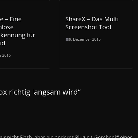
e – Eine
ShareX – Das Multi
nlose
Screenshot Tool
rkennung für
9. Dezember 2015
id
z 2016
ox richtig langsam wird
“
mir nicht Flash, aber ein anderes Plugin („Geschenk“ eines