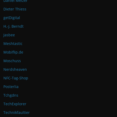
Daniel Melzer
Dieter Thiess
getDigital
H.-J. Berndt
Jasbee
Meshtastic
Mobiflip.de
Moschuss
Nerdsheaven
NFC-Tag-Shop
Posterlia
Tchgdns
TechExplorer
Technikfaultier