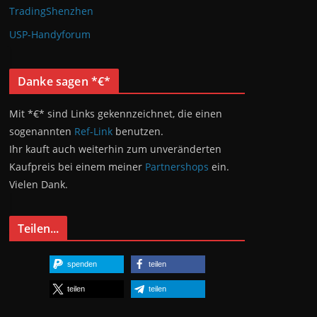
TradingShenzhen
USP-Handyforum
Danke sagen *€*
Mit *€* sind Links gekennzeichnet, die einen
sogenannten
Ref-Link
benutzen.
Ihr kauft auch weiterhin zum unveränderten
Kaufpreis bei einem meiner
Partnershops
ein.
Vielen Dank.
Teilen...
spenden
teilen
teilen
teilen