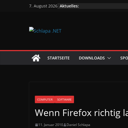
Zum
Aktuelles:
7. August 2026
Inhalt
springen
STARTSEITE
DOWNLOADS
SPO
COMPUTER
SOFTWARE
Wenn Firefox richtig 
11. Januar 2010
Daniel Schlapa