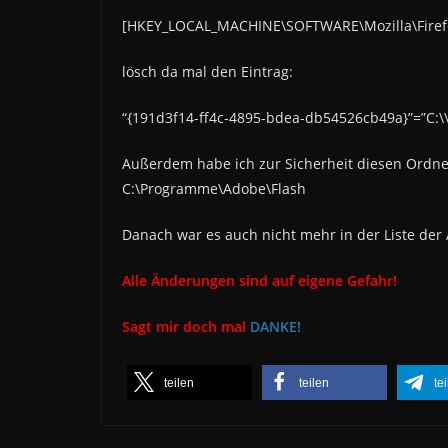
[HKEY_LOCAL_MACHINE\SOFTWARE\Mozilla\Firefo
lösch da mal den Eintrag:
“{191d3f14-ff4c-4895-bdea-db54526cb49a}”=”C:
Außerdem habe ich zur Sicherheit diesen Ordn
C:\Programme\Adobe\Flash
Danach war es auch nicht mehr in der Liste der
Alle Änderungen sind auf eigene Gefahr!
Sagt mir doch mal
DANKE!
teilen
teilen
te