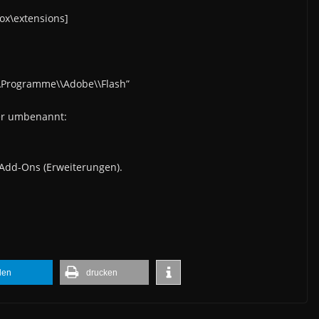
x\extensions]
\\Programme\\Adobe\\Flash”
er umbenannt:
 Add-Ons (Erweiterungen).
ilen
drucken