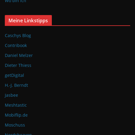
Wo bin ich
Meine Linkstipps
Caschys Blog
Contribook
Daniel Melzer
Dieter Thiess
getDigital
H.-J. Berndt
Jasbee
Meshtastic
Mobiflip.de
Moschuss
Nerdsheaven