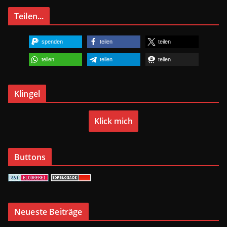
Teilen...
spenden
teilen
teilen
teilen
teilen
teilen
Klingel
Klick mich
Buttons
Neueste Beiträge