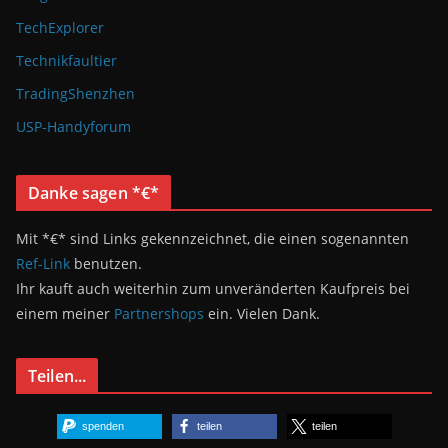
TechExplorer
Technikfaultier
TradingShenzhen
USP-Handyforum
Danke sagen *€*
Mit *€* sind Links gekennzeichnet, die einen sogenannten
Ref-Link
benutzen.
Ihr kauft auch weiterhin zum unveränderten Kaufpreis bei
einem meiner
Partnershops
ein. Vielen Dank.
Teilen...
spenden
teilen
teilen