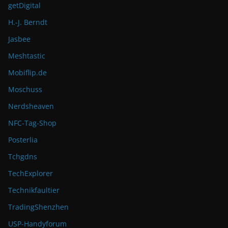
getDigital
H.-J. Berndt
Jasbee
Meshtastic
Mobiflip.de
Moschuss
Nerdsheaven
NFC-Tag-Shop
Posterlia
Tchgdns
TechExplorer
Technikfaultier
TradingShenzhen
USP-Handyforum