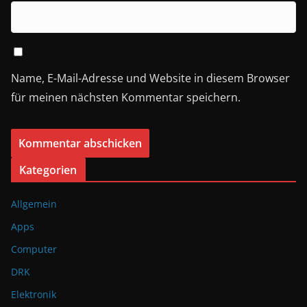
Name, E-Mail-Adresse und Website in diesem Browser
für meinen nächsten Kommentar speichern.
A
Kategorien
l
Allgemein
t
e
Apps
r
Computer
n
DRK
a
Elektronik
t