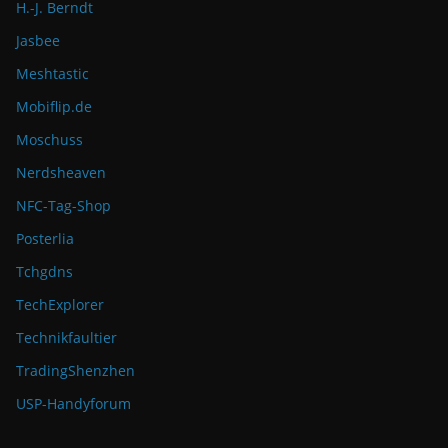
H.-J. Berndt
Jasbee
Meshtastic
Mobiflip.de
Moschuss
Nerdsheaven
NFC-Tag-Shop
Posterlia
Tchgdns
TechExplorer
Technikfaultier
TradingShenzhen
USP-Handyforum