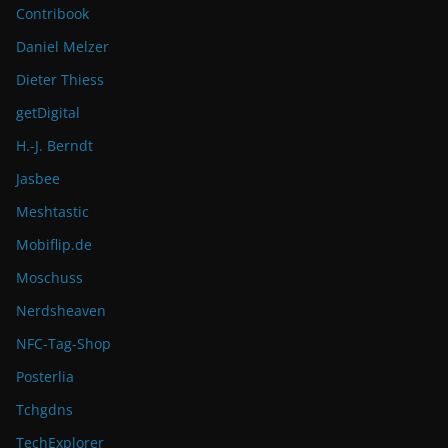
Contribook
Daniel Melzer
Dieter Thiess
getDigital
H.-J. Berndt
Jasbee
Meshtastic
Mobiflip.de
Moschuss
Nerdsheaven
NFC-Tag-Shop
Posterlia
Tchgdns
TechExplorer