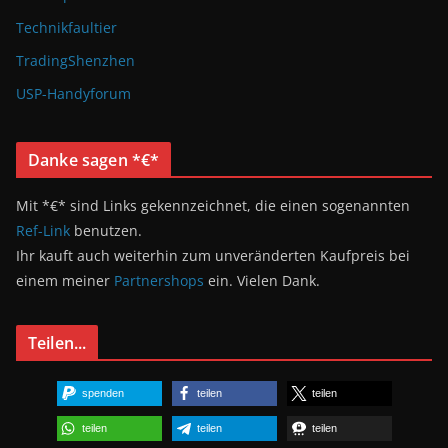
Technikfaultier
TradingShenzhen
USP-Handyforum
Danke sagen *€*
Mit *€* sind Links gekennzeichnet, die einen sogenannten
Ref-Link
benutzen.
Ihr kauft auch weiterhin zum unveränderten Kaufpreis bei
einem meiner
Partnershops
ein. Vielen Dank.
Teilen...
spenden
teilen
teilen
teilen
teilen
teilen