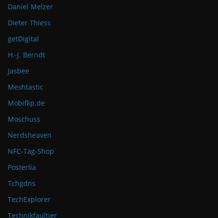
Daniel Melzer
Dieter Thiess
getDigital
H.-J. Berndt
Jasbee
Meshtastic
Mobiflip.de
Moschuss
Nerdsheaven
NFC-Tag-Shop
Posterlia
Tchgdns
TechExplorer
Technikfaultier