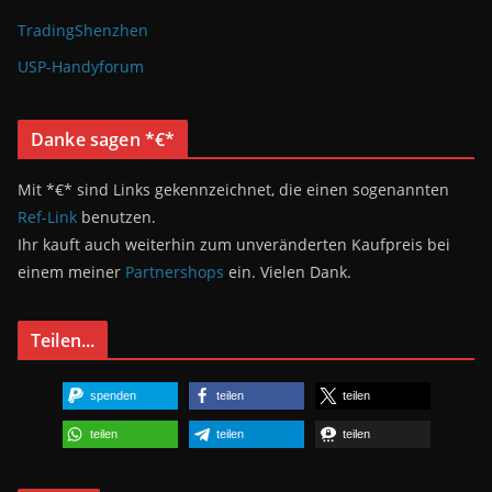
TradingShenzhen
USP-Handyforum
Danke sagen *€*
Mit *€* sind Links gekennzeichnet, die einen sogenannten
Ref-Link
benutzen.
Ihr kauft auch weiterhin zum unveränderten Kaufpreis bei
einem meiner
Partnershops
ein. Vielen Dank.
Teilen...
spenden
teilen
teilen
teilen
teilen
teilen