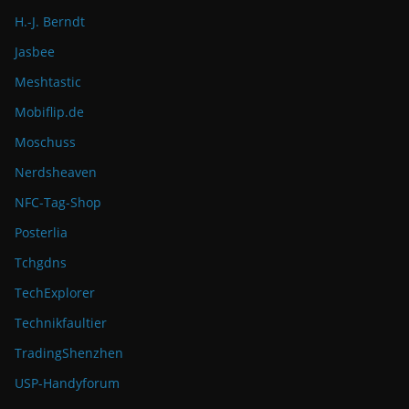
H.-J. Berndt
Jasbee
Meshtastic
Mobiflip.de
Moschuss
Nerdsheaven
NFC-Tag-Shop
Posterlia
Tchgdns
TechExplorer
Technikfaultier
TradingShenzhen
USP-Handyforum