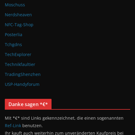
Moschuss
Nerdsheaven
NFC-Tag-Shop
Posterlia
Tchgdns
TechExplorer
Technikfaultier
TradingShenzhen
USP-Handyforum
Danke sagen *€*
Mit *€* sind Links gekennzeichnet, die einen sogenannten
Ref-Link
benutzen.
Ihr kauft auch weiterhin zum unveränderten Kaufpreis bei