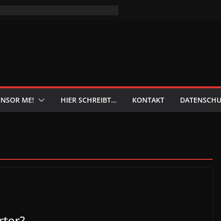
NSOR ME!
HIER SCHREIBT…
KONTAKT
DATENSCHU
rter?