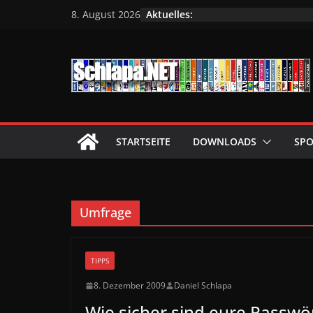
Zum
Aktuelles:
8. August 2026
Inhalt
springen
STARTSEITE
DOWNLOADS
SPO
Umfrage
TIPPS
8. Dezember 2009
Daniel Schlapa
Wie sicher sind eure Passwö