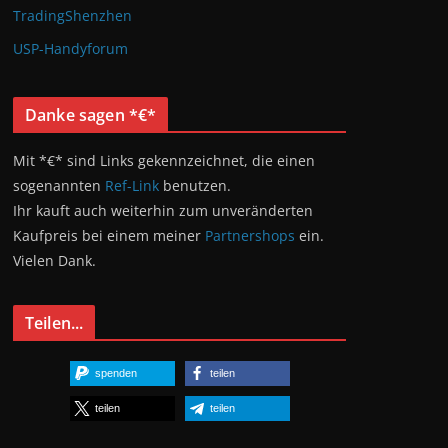
TradingShenzhen
USP-Handyforum
Danke sagen *€*
Mit *€* sind Links gekennzeichnet, die einen
sogenannten
Ref-Link
benutzen.
Ihr kauft auch weiterhin zum unveränderten
Kaufpreis bei einem meiner
Partnershops
ein.
Vielen Dank.
Teilen...
spenden
teilen
teilen
teilen