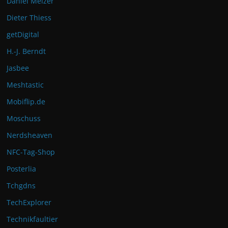
Daniel Melzer
Dieter Thiess
getDigital
H.-J. Berndt
Jasbee
Meshtastic
Mobiflip.de
Moschuss
Nerdsheaven
NFC-Tag-Shop
Posterlia
Tchgdns
TechExplorer
Technikfaultier