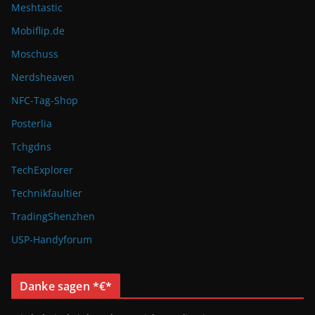
Meshtastic
Mobiflip.de
Moschuss
Nerdsheaven
NFC-Tag-Shop
Posterlia
Tchgdns
TechExplorer
Technikfaultier
TradingShenzhen
USP-Handyforum
Danke sagen *€*