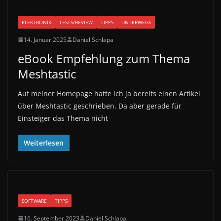
ELEKTRONIK
TESTS/REVIEW
TIPPS
UNTERWEGS
14. Januar 2025
Daniel Schlapa
eBook Empfehlung zum Thema
Meshtastic
Auf meiner Homepage hatte ich ja bereits einen Artikel
über Meshtastic geschrieben. Da aber gerade für
Einsteiger das Thema nicht
Weiterlesen
SOFTWARE
TIPPS
16. September 2023
Daniel Schlapa