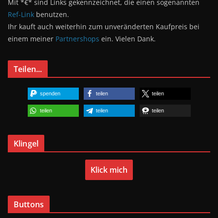
Mit *€* sind Links gekennzeichnet, die einen sogenannten
Ref-Link
benutzen.
Ihr kauft auch weiterhin zum unveränderten Kaufpreis bei
einem meiner
Partnershops
ein. Vielen Dank.
Teilen...
spenden
teilen
teilen
teilen
teilen
teilen
Klingel
Klick mich
Buttons