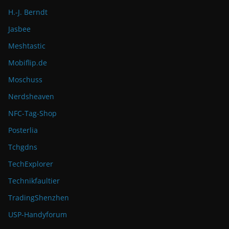
H.-J. Berndt
Jasbee
Meshtastic
Mobiflip.de
Moschuss
Nerdsheaven
NFC-Tag-Shop
Posterlia
Tchgdns
TechExplorer
Technikfaultier
TradingShenzhen
USP-Handyforum