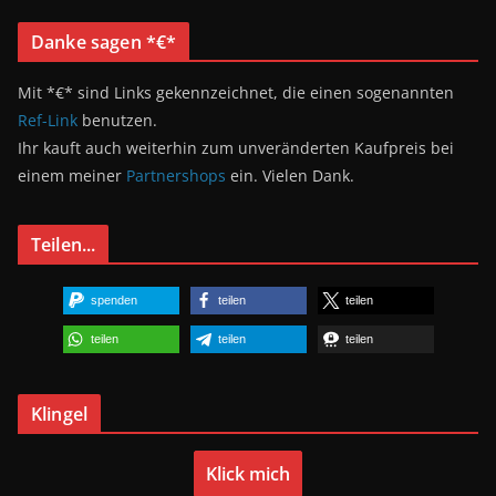
Danke sagen *€*
Mit *€* sind Links gekennzeichnet, die einen sogenannten
Ref-Link
benutzen.
Ihr kauft auch weiterhin zum unveränderten Kaufpreis bei
einem meiner
Partnershops
ein. Vielen Dank.
Teilen...
spenden
teilen
teilen
teilen
teilen
teilen
Klingel
Klick mich