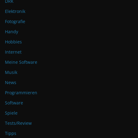
DRK
a
Elektronik
t
Fotografie
i
v
Handy
e
Hobbies
:
Internet
Meine Software
Musik
News
Programmieren
Software
Spiele
Tests/Review
Tipps