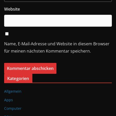
Website
Name, E-Mail-Adresse und Website in diesem Browser
für meinen nächsten Kommentar speichern.
A
Kategorien
l
Allgemein
t
e
Apps
r
Computer
n