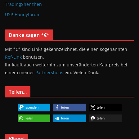
TradingShenzhen
USP-Handyforum
Danke sagen *€*
Mit *€* sind Links gekennzeichnet, die einen sogenannten
Ref-Link
benutzen.
Ihr kauft auch weiterhin zum unveränderten Kaufpreis bei
einem meiner
Partnershops
ein. Vielen Dank.
Teilen...
spenden
teilen
teilen
teilen
teilen
teilen