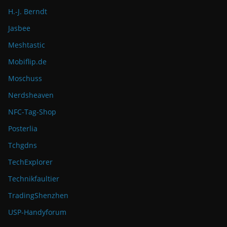
H.-J. Berndt
Jasbee
Meshtastic
Mobiflip.de
Moschuss
Nerdsheaven
NFC-Tag-Shop
Posterlia
Tchgdns
TechExplorer
Technikfaultier
TradingShenzhen
USP-Handyforum