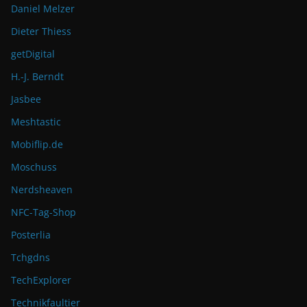
Daniel Melzer
Dieter Thiess
getDigital
H.-J. Berndt
Jasbee
Meshtastic
Mobiflip.de
Moschuss
Nerdsheaven
NFC-Tag-Shop
Posterlia
Tchgdns
TechExplorer
Technikfaultier