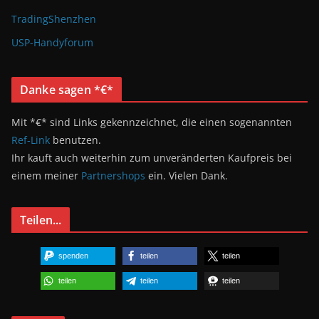
TradingShenzhen
USP-Handyforum
Danke sagen *€*
Mit *€* sind Links gekennzeichnet, die einen sogenannten
Ref-Link
benutzen.
Ihr kauft auch weiterhin zum unveränderten Kaufpreis bei
einem meiner
Partnershops
ein. Vielen Dank.
Teilen...
spenden
teilen
teilen
teilen
teilen
teilen