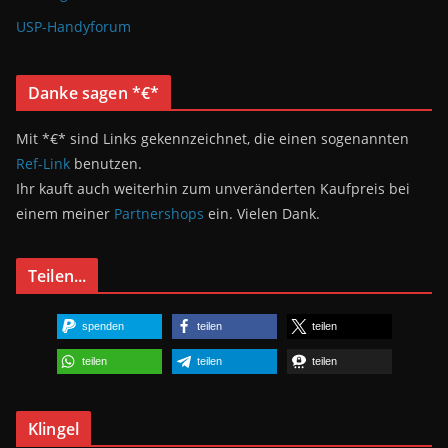
USP-Handyforum
Danke sagen *€*
Mit *€* sind Links gekennzeichnet, die einen sogenannten
Ref-Link
benutzen.
Ihr kauft auch weiterhin zum unveränderten Kaufpreis bei
einem meiner
Partnershops
ein. Vielen Dank.
Teilen...
spenden
teilen
teilen
teilen
teilen
teilen
Klingel