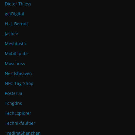
Dieter Thiess
getDigital
H.-J. Berndt
Jasbee
Meshtastic
Mobiflip.de
Moschuss
Nerdsheaven
NFC-Tag-Shop
Posterlia
Tchgdns
TechExplorer
Technikfaultier
TradingShenzhen