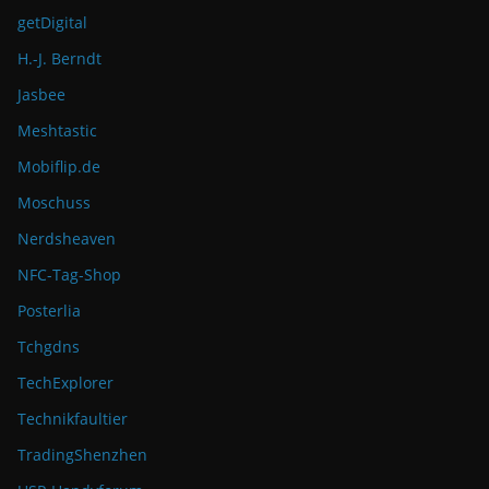
getDigital
H.-J. Berndt
Jasbee
Meshtastic
Mobiflip.de
Moschuss
Nerdsheaven
NFC-Tag-Shop
Posterlia
Tchgdns
TechExplorer
Technikfaultier
TradingShenzhen