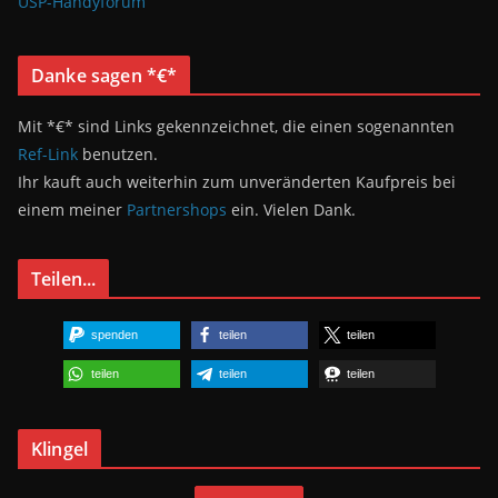
USP-Handyforum
Danke sagen *€*
Mit *€* sind Links gekennzeichnet, die einen sogenannten
Ref-Link
benutzen.
Ihr kauft auch weiterhin zum unveränderten Kaufpreis bei
einem meiner
Partnershops
ein. Vielen Dank.
Teilen...
spenden
teilen
teilen
teilen
teilen
teilen
Klingel