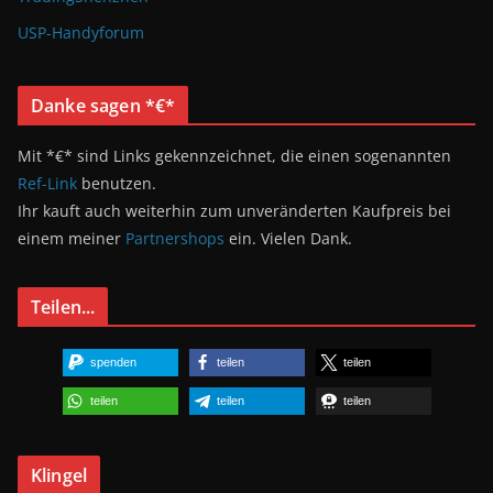
USP-Handyforum
Danke sagen *€*
Mit *€* sind Links gekennzeichnet, die einen sogenannten
Ref-Link
benutzen.
Ihr kauft auch weiterhin zum unveränderten Kaufpreis bei
einem meiner
Partnershops
ein. Vielen Dank.
Teilen...
spenden
teilen
teilen
teilen
teilen
teilen
Klingel