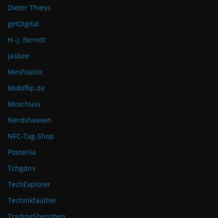
Dieter Thiess
getDigital
H.-J. Berndt
Jasbee
Meshtastic
Mobiflip.de
Moschuss
Nerdsheaven
NFC-Tag-Shop
Posterlia
Tchgdns
TechExplorer
Technikfaultier
TradingShenzhen