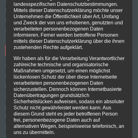
landesspezifischen Datenschutzbestimmungen.
Meine FAQ
Mittels dieser Datenschutzerklärung möchte unser
Unternehmen die Öffentlichkeit über Art, Umfang
Unwetterwarner
und Zweck der von uns erhobenen, genutzten und
verarbeiteten personenbezogenen Daten
Wo bin ich
informieren. Ferner werden betroffene Personen
mittels dieser Datenschutzerklärung über die ihnen
zustehenden Rechte aufgeklärt.
Meine Linkstipps
Wir haben als für die Verarbeitung Verantwortlicher
zahlreiche technische und organisatorische
Caschys Blog
Maßnahmen umgesetzt, um einen möglichst
Contribook
lückenlosen Schutz der über diese Internetseite
verarbeiteten personenbezogenen Daten
Daniel Melzer
sicherzustellen. Dennoch können Internetbasierte
Datenübertragungen grundsätzlich
Dieter Thiess
Sicherheitslücken aufweisen, sodass ein absoluter
getDigital
Schutz nicht gewährleistet werden kann. Aus
diesem Grund steht es jeder betroffenen Person
H.-J. Berndt
frei, personenbezogene Daten auch auf
alternativen Wegen, beispielsweise telefonisch, an
Jasbee
uns zu übermitteln.
Meshtastic