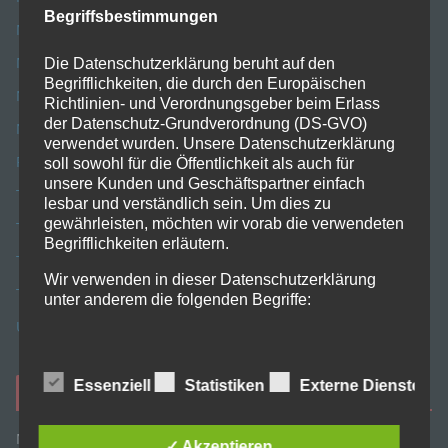
Begriffsbestimmungen
Mobiflip.de
Moschuss
Die Datenschutzerklärung beruht auf den
Begrifflichkeiten, die durch den Europäischen
Nerdsheaven
Richtlinien- und Verordnungsgeber beim Erlass
der Datenschutz-Grundverordnung (DS-GVO)
NFC-Tag-Shop
verwendet wurden. Unsere Datenschutzerklärung
Posterlia
soll sowohl für die Öffentlichkeit als auch für
unsere Kunden und Geschäftspartner einfach
Tchgdns
lesbar und verständlich sein. Um dies zu
gewährleisten, möchten wir vorab die verwendeten
TechExplorer
Begrifflichkeiten erläutern.
Technikfaultier
Wir verwenden in dieser Datenschutzerklärung
TradingShenzhen
unter anderem die folgenden Begriffe:
USP-Handyforum
a) personenbezogene Daten
Essenziell
Statistiken
Externe Dienste
Danke sagen *€*
Personenbezogene Daten sind alle Informationen,
die sich auf eine identifizierte oder identifizierbare
Mit *€* sind Links gekennzeichnet, die einen sogenannten
✓ Akzeptieren