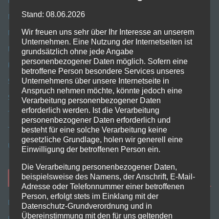
Internet
Stand: 08.06.2026
Meine Software
Wir freuen uns sehr über Ihr Interesse an unserem
Musik
Unternehmen. Eine Nutzung der Internetseiten ist
News
grundsätzlich ohne jede Angabe
personenbezogener Daten möglich. Sofern eine
Programmieren
betroffene Person besondere Services unseres
Software
Unternehmens über unsere Internetseite in
Anspruch nehmen möchte, könnte jedoch eine
Spiele
Verarbeitung personenbezogener Daten
erforderlich werden. Ist die Verarbeitung
Tests/Review
personenbezogener Daten erforderlich und
Tipps
besteht für eine solche Verarbeitung keine
gesetzliche Grundlage, holen wir generell eine
Unterwegs
Einwilligung der betroffenen Person ein.
Die Verarbeitung personenbezogener Daten,
beispielsweise des Namens, der Anschrift, E-Mail-
Mehr von mir
Adresse oder Telefonnummer einer betroffenen
Person, erfolgt stets im Einklang mit der
Danke sagen
Datenschutz-Grundverordnung und in
Übereinstimmung mit den für uns geltenden
Einkaufsliste