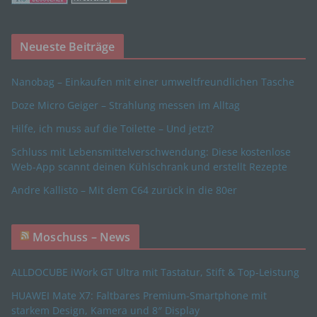
c) Verarbeitung
Neueste Beiträge
Verarbeitung ist jeder mit oder ohne Hilfe
automatisierter Verfahren ausgeführte Vorgang
Nanobag – Einkaufen mit einer umweltfreundlichen Tasche
oder jede solche Vorgangsreihe im
Doze Micro Geiger – Strahlung messen im Alltag
Zusammenhang mit personenbezogenen Daten
wie das Erheben, das Erfassen, die Organisation,
Hilfe, ich muss auf die Toilette – Und jetzt?
das Ordnen, die Speicherung, die Anpassung oder
Veränderung, das Auslesen, das Abfragen, die
Schluss mit Lebensmittelverschwendung: Diese kostenlose
Verwendung, die Offenlegung durch Übermittlung,
Web-App scannt deinen Kühlschrank und erstellt Rezepte
Verbreitung oder eine andere Form der
Andre Kallisto – Mit dem C64 zurück in die 80er
Bereitstellung, den Abgleich oder die Verknüpfung,
die Einschränkung, das Löschen oder die
Vernichtung.
Moschuss – News
ALLDOCUBE iWork GT Ultra mit Tastatur, Stift & Top-Leistung
d) Einschränkung der Verarbeitung
HUAWEI Mate X7: Faltbares Premium-Smartphone mit
Einschränkung der Verarbeitung ist die Markierung
starkem Design, Kamera und 8″ Display