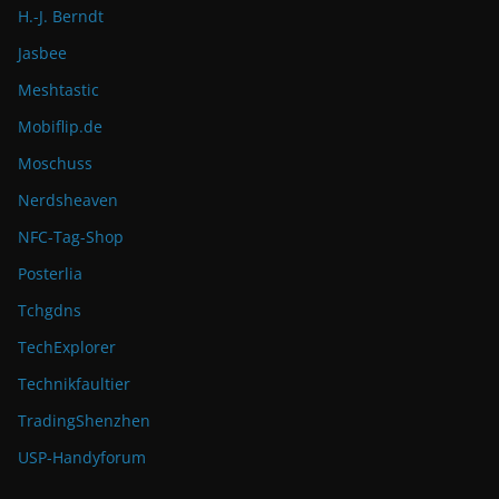
H.-J. Berndt
Jasbee
Meshtastic
Mobiflip.de
Moschuss
Nerdsheaven
NFC-Tag-Shop
Posterlia
Tchgdns
TechExplorer
Technikfaultier
TradingShenzhen
USP-Handyforum