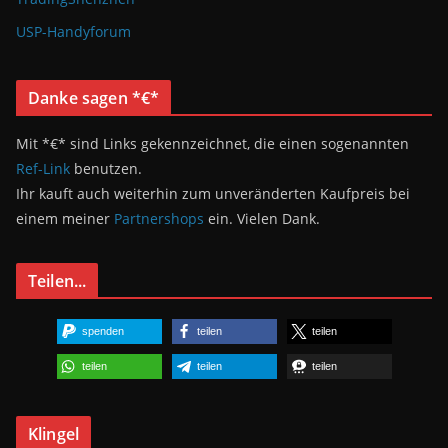
USP-Handyforum
Danke sagen *€*
Mit *€* sind Links gekennzeichnet, die einen sogenannten
Ref-Link
benutzen.
Ihr kauft auch weiterhin zum unveränderten Kaufpreis bei
einem meiner
Partnershops
ein. Vielen Dank.
Teilen...
spenden
teilen
teilen
teilen
teilen
teilen
Klingel