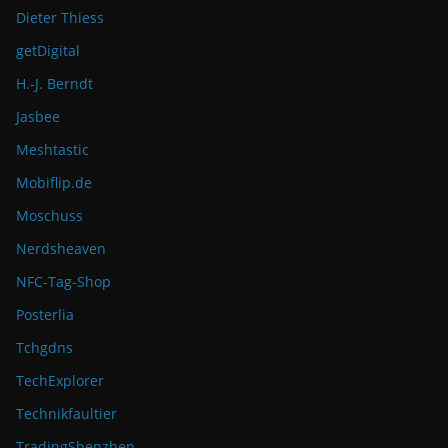
Dieter Thiess
getDigital
H.-J. Berndt
Jasbee
Meshtastic
Mobiflip.de
Moschuss
Nerdsheaven
NFC-Tag-Shop
Posterlia
Tchgdns
TechExplorer
Technikfaultier
TradingShenzhen