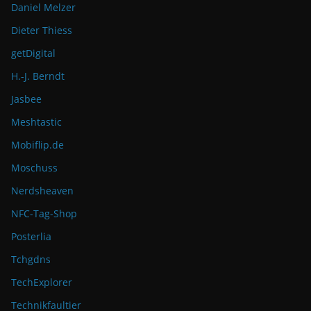
Daniel Melzer
Dieter Thiess
getDigital
H.-J. Berndt
Jasbee
Meshtastic
Mobiflip.de
Moschuss
Nerdsheaven
NFC-Tag-Shop
Posterlia
Tchgdns
TechExplorer
Technikfaultier