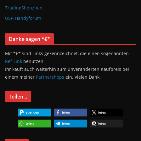
TradingShenzhen
USP-Handyforum
Danke sagen *€*
Mit *€* sind Links gekennzeichnet, die einen sogenannten
Ref-Link
benutzen.
Ihr kauft auch weiterhin zum unveränderten Kaufpreis bei
einem meiner
Partnershops
ein. Vielen Dank.
Teilen...
spenden
teilen
teilen
teilen
teilen
teilen