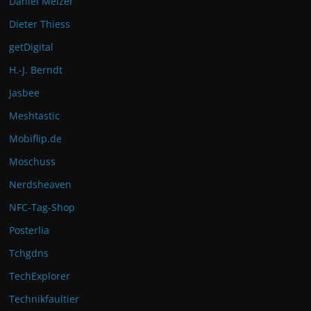
Daniel Melzer
Dieter Thiess
getDigital
H.-J. Berndt
Jasbee
Meshtastic
Mobiflip.de
Moschuss
Nerdsheaven
NFC-Tag-Shop
Posterlia
Tchgdns
TechExplorer
Technikfaultier