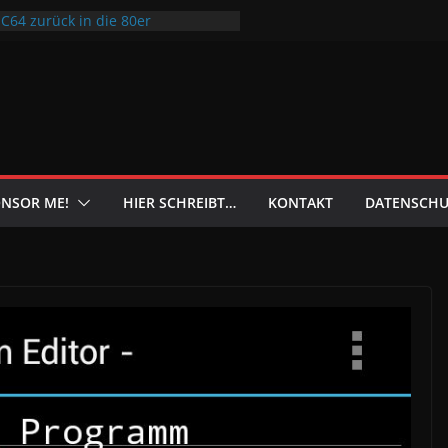
 C64 zurück in die 80er
 einer umweltfreundlichen Tasche
ahlung messen im Alltag
ilette – Und jetzt?
lverschwendung: Diese kostenlose
ühlschrank und erstellt Rezepte
NSOR ME!
HIER SCHREIBT…
KONTAKT
DATENSCHU