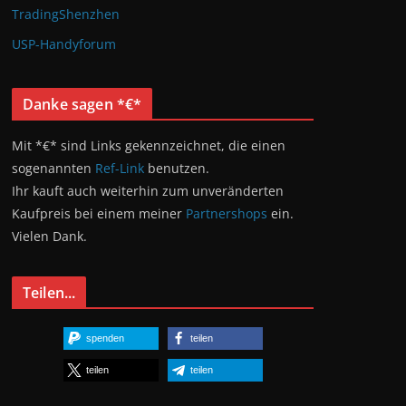
TradingShenzhen
USP-Handyforum
Danke sagen *€*
Mit *€* sind Links gekennzeichnet, die einen
sogenannten
Ref-Link
benutzen.
Ihr kauft auch weiterhin zum unveränderten
Kaufpreis bei einem meiner
Partnershops
ein.
Vielen Dank.
Teilen...
spenden
teilen
teilen
teilen