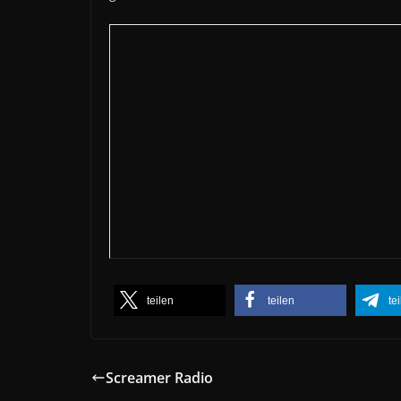
teilen
teilen
te
Screamer Radio