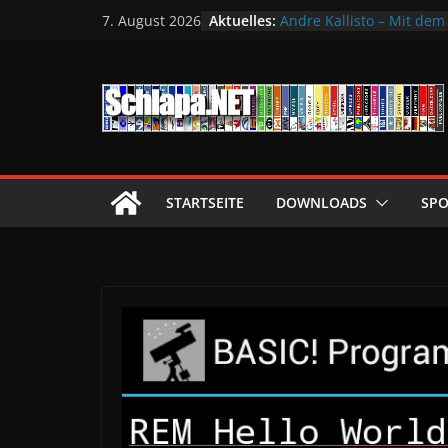
Zum
Aktuelles:
Andre Kallisto – Mit dem
7. August 2026
Inhalt
Nanobag – Einkaufen mit
Doze Micro Geiger – Str
springen
Hilfe, ich muss auf die To
Schluss mit Lebensmitte
Web-App scannt deinen K
STARTSEITE
DOWNLOADS
SPO