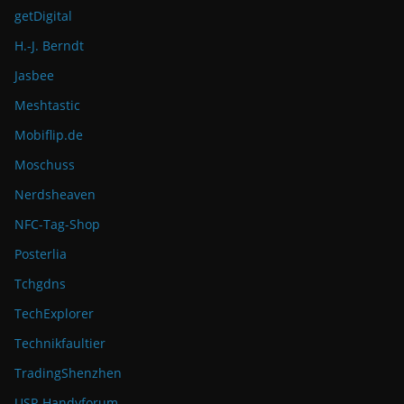
getDigital
H.-J. Berndt
Jasbee
Meshtastic
Mobiflip.de
Moschuss
Nerdsheaven
NFC-Tag-Shop
Posterlia
Tchgdns
TechExplorer
Technikfaultier
TradingShenzhen
USP-Handyforum