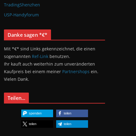
TradingShenzhen
USP-Handyforum
Danke sagen *€*
Mit *€* sind Links gekennzeichnet, die einen
sogenannten
Ref-Link
benutzen.
Ihr kauft auch weiterhin zum unveränderten
Kaufpreis bei einem meiner
Partnershops
ein.
Vielen Dank.
Teilen...
spenden
teilen
teilen
teilen