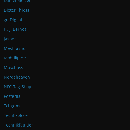
Daniel Melzer
Dieter Thiess
getDigital
H.-J. Berndt
Jasbee
Meshtastic
Mobiflip.de
Moschuss
Nerdsheaven
NFC-Tag-Shop
Posterlia
Tchgdns
TechExplorer
Technikfaultier