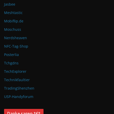
Jasbee
Meshtastic
Mobiflip.de
Moschuss
Nerdsheaven
NFC-Tag-Shop
Posterlia
Tchgdns
TechExplorer
Technikfaultier
TradingShenzhen
USP-Handyforum
Danke sagen *€*