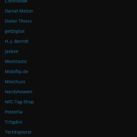
Contribook
Daniel Melzer
Dieter Thiess
getDigital
H.-J. Berndt
Jasbee
Meshtastic
Mobiflip.de
Moschuss
Nerdsheaven
NFC-Tag-Shop
Posterlia
Tchgdns
TechExplorer