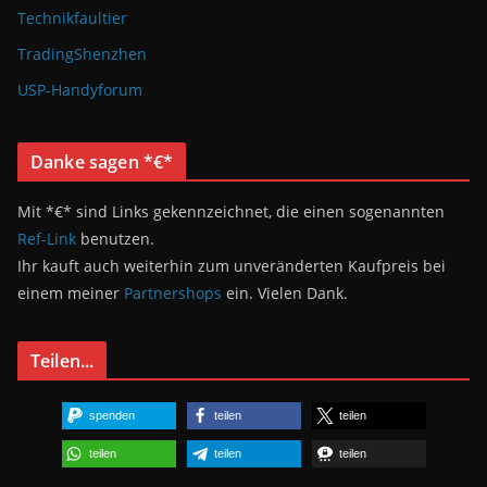
Technikfaultier
TradingShenzhen
USP-Handyforum
Danke sagen *€*
Mit *€* sind Links gekennzeichnet, die einen sogenannten
Ref-Link
benutzen.
Ihr kauft auch weiterhin zum unveränderten Kaufpreis bei
einem meiner
Partnershops
ein. Vielen Dank.
Teilen...
spenden
teilen
teilen
teilen
teilen
teilen