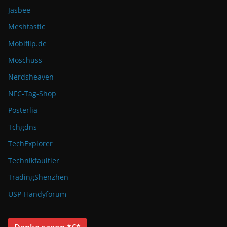
Jasbee
Meshtastic
Mobiflip.de
Moschuss
Nerdsheaven
NFC-Tag-Shop
Posterlia
Tchgdns
TechExplorer
Technikfaultier
TradingShenzhen
USP-Handyforum