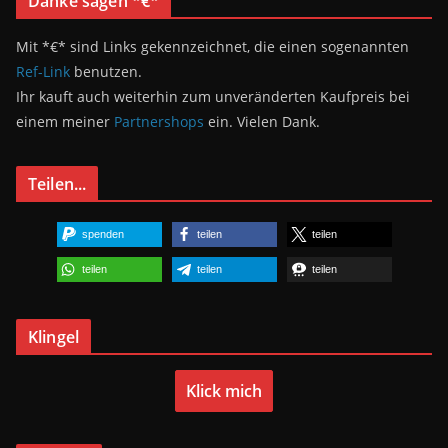
Danke sagen *€*
Mit *€* sind Links gekennzeichnet, die einen sogenannten
Ref-Link
benutzen.
Ihr kauft auch weiterhin zum unveränderten Kaufpreis bei
einem meiner
Partnershops
ein. Vielen Dank.
Teilen...
spenden
teilen
teilen
teilen
teilen
teilen
Klingel
Klick mich