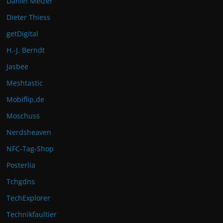
Daniel Melzer
Dieter Thiess
getDigital
H.-J. Berndt
Jasbee
Meshtastic
Mobiflip.de
Moschuss
Nerdsheaven
NFC-Tag-Shop
Posterlia
Tchgdns
TechExplorer
Technikfaultier