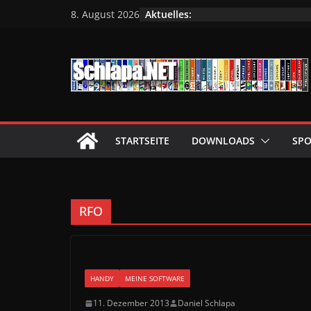
Zum
Aktuelles:
8. August 2026
Inhalt
springen
STARTSEITE
DOWNLOADS
SPO
RFO
HANDY
MEINE SOFTWARE
11. Dezember 2013
Daniel Schlapa