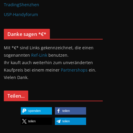
TradingShenzhen
USP-Handyforum
Danke sagen *€*
Mit *€* sind Links gekennzeichnet, die einen
sogenannten
Ref-Link
benutzen.
Ihr kauft auch weiterhin zum unveränderten
Kaufpreis bei einem meiner
Partnershops
ein.
Vielen Dank.
Teilen...
spenden
teilen
teilen
teilen