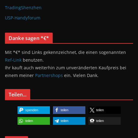
TradingShenzhen
USP-Handyforum
Danke sagen *€*
Mit *€* sind Links gekennzeichnet, die einen sogenannten
Ref-Link
benutzen.
Ihr kauft auch weiterhin zum unveränderten Kaufpreis bei
einem meiner
Partnershops
ein. Vielen Dank.
Teilen...
spenden
teilen
teilen
teilen
teilen
teilen