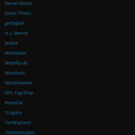
Daniel Melzer
Dieter Thiess
getDigital
H.-J. Berndt
Jasbee
Meshtastic
Mobiflip.de
Moschuss
Nerdsheaven
NFC-Tag-Shop
Posterlia
Tchgdns
TechExplorer
Technikfaultier