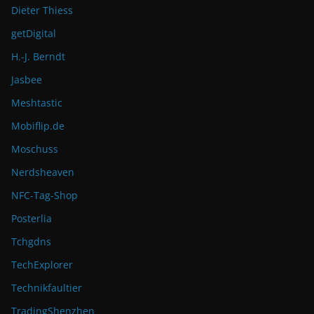
Dieter Thiess
getDigital
H.-J. Berndt
Jasbee
Meshtastic
Mobiflip.de
Moschuss
Nerdsheaven
NFC-Tag-Shop
Posterlia
Tchgdns
TechExplorer
Technikfaultier
TradingShenzhen