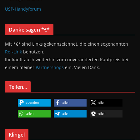
USP-Handyforum
Danke sagen *€*
Mit *€* sind Links gekennzeichnet, die einen sogenannten
Ref-Link
benutzen.
Ihr kauft auch weiterhin zum unveränderten Kaufpreis bei
einem meiner
Partnershops
ein. Vielen Dank.
Teilen...
spenden
teilen
teilen
teilen
teilen
teilen
Klingel