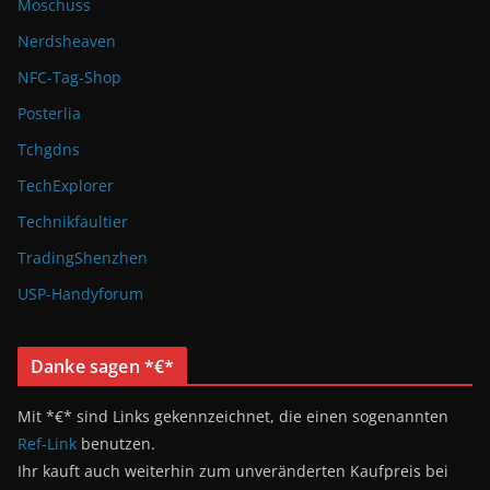
Moschuss
Nerdsheaven
NFC-Tag-Shop
Posterlia
Tchgdns
TechExplorer
Technikfaultier
TradingShenzhen
USP-Handyforum
Danke sagen *€*
Mit *€* sind Links gekennzeichnet, die einen sogenannten
Ref-Link
benutzen.
Ihr kauft auch weiterhin zum unveränderten Kaufpreis bei