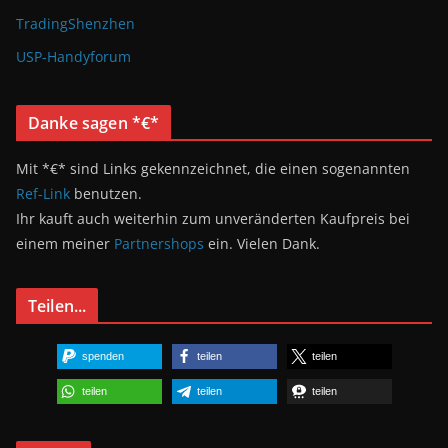
TradingShenzhen
USP-Handyforum
Danke sagen *€*
Mit *€* sind Links gekennzeichnet, die einen sogenannten
Ref-Link
benutzen.
Ihr kauft auch weiterhin zum unveränderten Kaufpreis bei
einem meiner
Partnershops
ein. Vielen Dank.
Teilen...
spenden
teilen
teilen
teilen
teilen
teilen