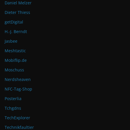
Daniel Melzer
Dieter Thiess
getDigital
H.-J. Berndt
Jasbee
Meshtastic
Mobiflip.de
Moschuss
Nerdsheaven
NFC-Tag-Shop
Posterlia
Tchgdns
TechExplorer
Technikfaultier