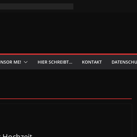
NSOR ME!
HIER SCHREIBT…
KONTAKT
DATENSCHU
 Hochzeit …