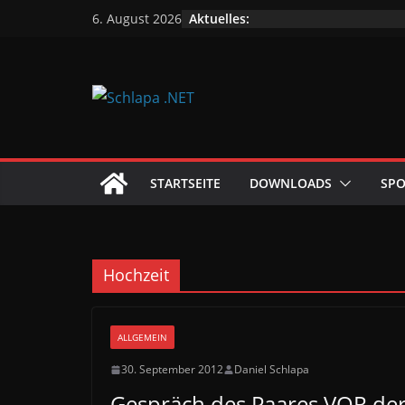
Zum
Aktuelles:
6. August 2026
Inhalt
springen
STARTSEITE
DOWNLOADS
SPO
Hochzeit
ALLGEMEIN
30. September 2012
Daniel Schlapa
Gespräch des Paares VOR der