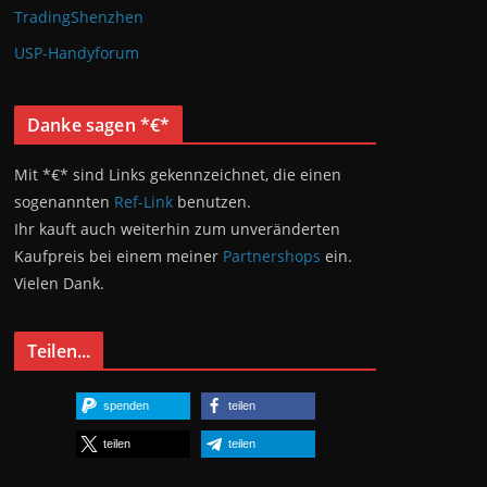
TradingShenzhen
USP-Handyforum
Danke sagen *€*
Mit *€* sind Links gekennzeichnet, die einen
sogenannten
Ref-Link
benutzen.
Ihr kauft auch weiterhin zum unveränderten
Kaufpreis bei einem meiner
Partnershops
ein.
Vielen Dank.
Teilen...
spenden
teilen
teilen
teilen