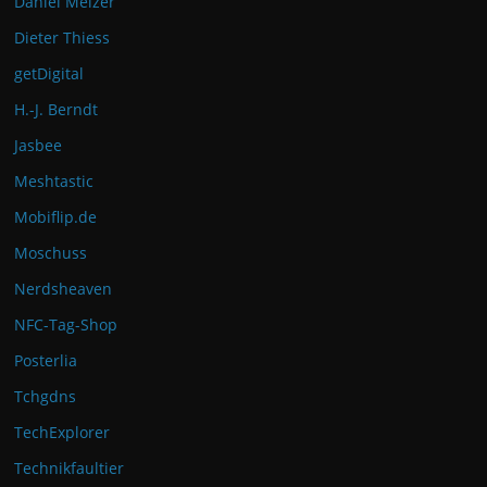
Daniel Melzer
Dieter Thiess
getDigital
H.-J. Berndt
Jasbee
Meshtastic
Mobiflip.de
Moschuss
Nerdsheaven
NFC-Tag-Shop
Posterlia
Tchgdns
TechExplorer
Technikfaultier