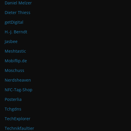
Daniel Melzer
Dieter Thiess
getDigital
H.-J. Berndt
Jasbee
Meshtastic
Mobiflip.de
Moschuss
Nerdsheaven
NFC-Tag-Shop
Posterlia
Tchgdns
TechExplorer
Technikfaultier