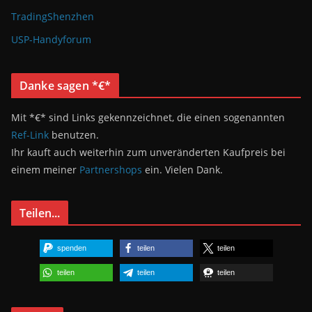
TradingShenzhen
USP-Handyforum
Danke sagen *€*
Mit *€* sind Links gekennzeichnet, die einen sogenannten
Ref-Link
benutzen.
Ihr kauft auch weiterhin zum unveränderten Kaufpreis bei
einem meiner
Partnershops
ein. Vielen Dank.
Teilen...
spenden
teilen
teilen
teilen
teilen
teilen