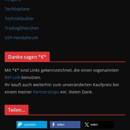
TechExplorer
Technikfaultier
TradingShenzhen
USP-Handyforum
Danke sagen *€*
Mit *€* sind Links gekennzeichnet, die einen sogenannten
Ref-Link
benutzen.
Ihr kauft auch weiterhin zum unveränderten Kaufpreis bei
einem meiner
Partnershops
ein. Vielen Dank.
Teilen...
spenden
teilen
teilen