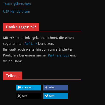
TradingShenzhen
USP-Handyforum
Danke sagen *€*
Mit *€* sind Links gekennzeichnet, die einen
sogenannten
Ref-Link
benutzen.
Ihr kauft auch weiterhin zum unveränderten
Kaufpreis bei einem meiner
Partnershops
ein.
Vielen Dank.
Teilen...
spenden
teilen
teilen
teilen