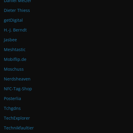
Daniel Melzer
Dieter Thiess
getDigital
H.-J. Berndt
Jasbee
Meshtastic
Mobiflip.de
Moschuss
Nerdsheaven
NFC-Tag-Shop
Posterlia
Tchgdns
TechExplorer
Technikfaultier