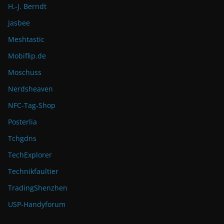
H.-J. Berndt
Jasbee
Meshtastic
Mobiflip.de
Moschuss
Nerdsheaven
NFC-Tag-Shop
Posterlia
Tchgdns
TechExplorer
Technikfaultier
TradingShenzhen
USP-Handyforum