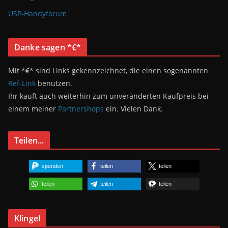
USP-Handyforum
Danke sagen *€*
Mit *€* sind Links gekennzeichnet, die einen sogenannten
Ref-Link
benutzen.
Ihr kauft auch weiterhin zum unveränderten Kaufpreis bei
einem meiner
Partnershops
ein. Vielen Dank.
Teilen...
spenden
teilen
teilen
teilen
teilen
teilen
Klingel