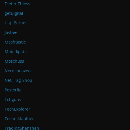
Dieter Thiess
getDigital
H.-J. Berndt
Jasbee
Meshtastic
Mobiflip.de
Moschuss
Nerdsheaven
NFC-Tag-Shop
Posterlia
Tchgdns
TechExplorer
Technikfaultier
TradingShenzhen