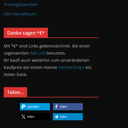
TradingShenzhen
USP-Handyforum
Danke sagen *€*
Mit *€* sind Links gekennzeichnet, die einen
sogenannten
Ref-Link
benutzen.
Ihr kauft auch weiterhin zum unveränderten
Kaufpreis bei einem meiner
Partnershops
ein.
Vielen Dank.
Teilen...
spenden
teilen
teilen
teilen