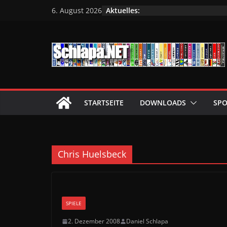
Zum
Aktuelles:
6. August 2026
Inhalt
springen
STARTSEITE
DOWNLOADS
SPO
Chris Huelsbeck
SPIELE
2. Dezember 2008
Daniel Schlapa