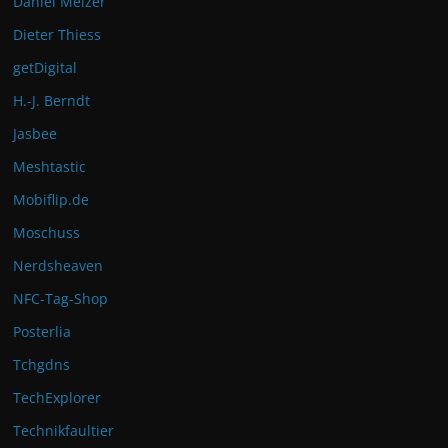
Daniel Melzer
Dieter Thiess
getDigital
H.-J. Berndt
Jasbee
Meshtastic
Mobiflip.de
Moschuss
Nerdsheaven
NFC-Tag-Shop
Posterlia
Tchgdns
TechExplorer
Technikfaultier