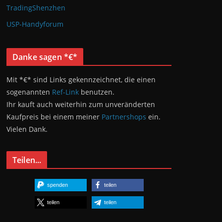
TradingShenzhen
USP-Handyforum
Danke sagen *€*
Mit *€* sind Links gekennzeichnet, die einen
sogenannten
Ref-Link
benutzen.
Ihr kauft auch weiterhin zum unveränderten
Kaufpreis bei einem meiner
Partnershops
ein.
Vielen Dank.
Teilen...
spenden
teilen
teilen
teilen