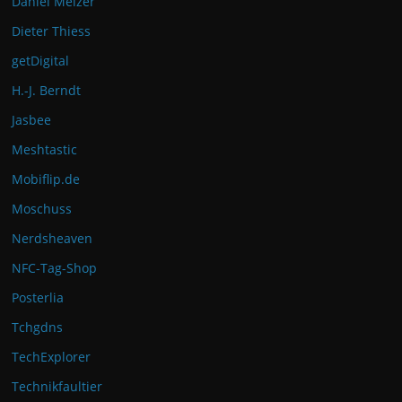
Daniel Melzer
Dieter Thiess
getDigital
H.-J. Berndt
Jasbee
Meshtastic
Mobiflip.de
Moschuss
Nerdsheaven
NFC-Tag-Shop
Posterlia
Tchgdns
TechExplorer
Technikfaultier