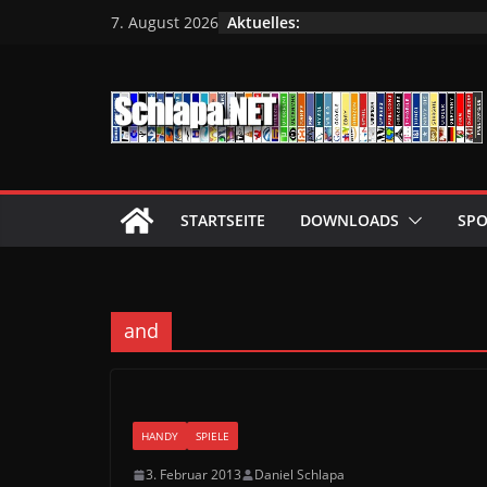
Zum
Aktuelles:
7. August 2026
Inhalt
springen
STARTSEITE
DOWNLOADS
SPO
and
HANDY
SPIELE
3. Februar 2013
Daniel Schlapa