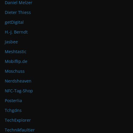
Daniel Melzer
Dieter Thiess
getDigital
H.-J. Berndt
Jasbee
Meshtastic
Mobiflip.de
Moschuss
Nerdsheaven
NFC-Tag-Shop
Posterlia
Tchgdns
TechExplorer
Technikfaultier