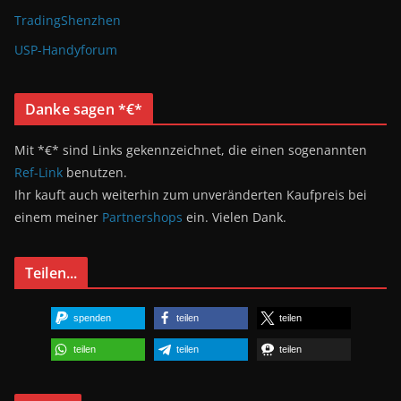
TradingShenzhen
USP-Handyforum
Danke sagen *€*
Mit *€* sind Links gekennzeichnet, die einen sogenannten
Ref-Link
benutzen.
Ihr kauft auch weiterhin zum unveränderten Kaufpreis bei
einem meiner
Partnershops
ein. Vielen Dank.
Teilen...
spenden
teilen
teilen
teilen
teilen
teilen