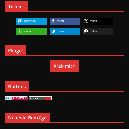
Teilen...
spenden
teilen
teilen
teilen
teilen
teilen
Klingel
Klick mich
Buttons
Neueste Beiträge